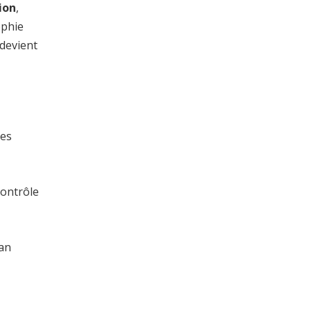
ion
,
ophie
 devient
des
contrôle
ran