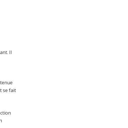
nt. Il
ntenue
 se fait
action
n