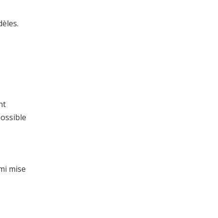
dèles.
nt
possible
mi mise