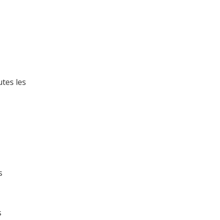
utes les
s
s