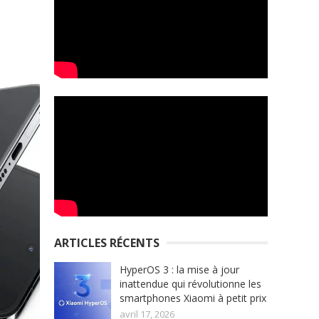
ARTICLES RÉCENTS
HyperOS 3 : la mise à jour
inattendue qui révolutionne les
smartphones Xiaomi à petit prix
avril 17, 2026