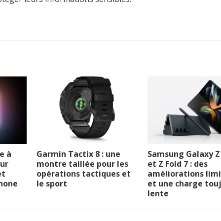
se à
Garmin Tactix 8 : une
Samsung Galaxy Z 
ur
montre taillée pour les
et Z Fold 7 : des
et
opérations tactiques et
améliorations lim
Phone
le sport
et une charge tou
lente