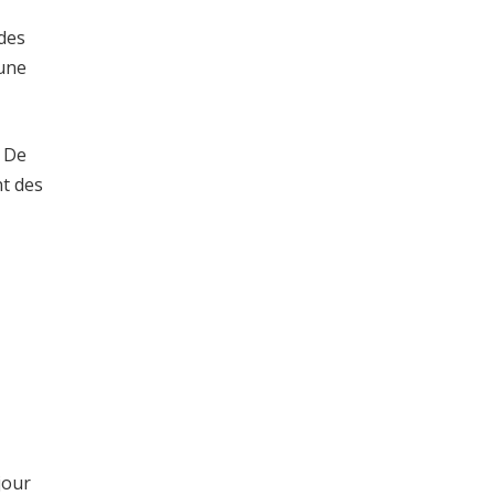
des
 une
. De
nt des
jour