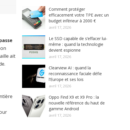
Comment protéger
efficacement votre TPE avec un
budget inférieur à 2000 €
avril 17, 2026
Le SSD capable de s’effacer lui-
passe
même : quand la technologie
non
devient espionne
ille ait
avril 17, 2026
de.
Clearview AI : quand la
reconnaissance faciale défie
l’Europe et ses lois
avril 17, 2026
ntière
Oppo Find X9 et X9 Pro : la
nouvelle référence du haut de
gamme Android
pour
avril 17, 2026