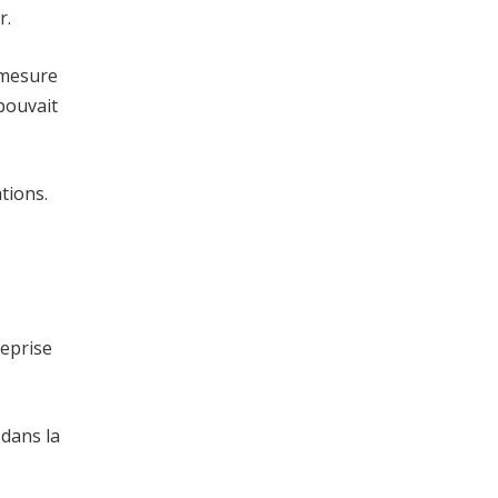
r.
n mesure
 pouvait
tions.
reprise
 dans la