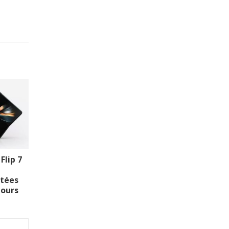
Flip 7
itées
jours