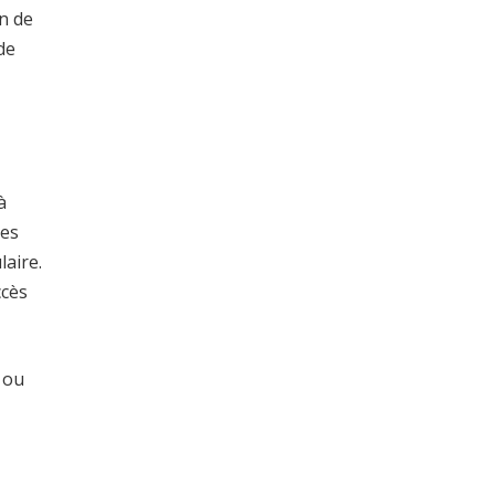
on de
de
à
tes
laire.
ccès
 ou